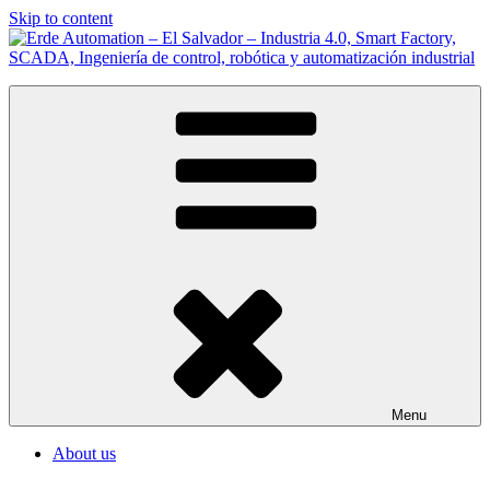
Skip to content
Erde Automation – El Salvador – Industria 4.0, Smart Factory,
Somos Integradores de Sistemas de Automatización Industrial en El
SCADA, Ingeniería de control, robótica y automatización industrial
Salvador
Menu
About us