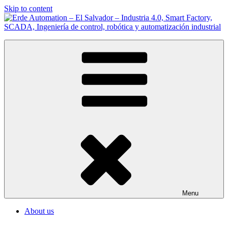
Skip to content
Erde Automation – El Salvador – Industria 4.0, Smart Factory,
Somos Integradores de Sistemas de Automatización Industrial en El
SCADA, Ingeniería de control, robótica y automatización industrial
Salvador
Menu
About us