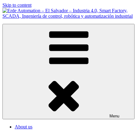
Skip to content
Erde Automation – El Salvador – Industria 4.0, Smart Factory,
Somos Integradores de Sistemas de Automatización Industrial en El
SCADA, Ingeniería de control, robótica y automatización industrial
Salvador
Menu
About us